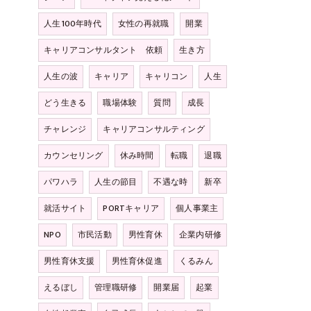
人生100年時代
女性の再就職
開業
キャリアコンサルタント 依頼
生き方
人生の波
キャリア
キャリコン
人生
どう生きる
職場体験
質問
成長
チャレンジ
キャリアコンサルティング
カウンセリング
休み時間
転職
退職
パワハラ
人生の節目
不遇な時
新卒
就活サイト
PORTキャリア
個人事業主
NPO
市民活動
男性育休
企業内研修
男性育休支援
男性育休促進
くるみん
えるぼし
管理職研修
開業届
起業