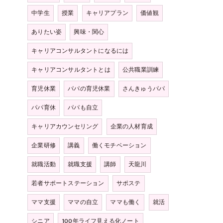
中学生
授業
キャリアプラン
価値観
ありたい姿
興味・関心
キャリアコンサルタントになるには
キャリアコンサルタントとは
公共職業訓練
育児休業
パパの育児休業
さんきゅうパパ
パパ育休
パパも自立
キャリアカウンセリング
企業の人材育成
企業研修
講義
働くモチベーション
就職活動
就職支援
講師
天龍川
若者サポートステーション
サポステ
ママ支援
ママの自立
ママも働く
就活
シニア
100年ライフ見える化ノート